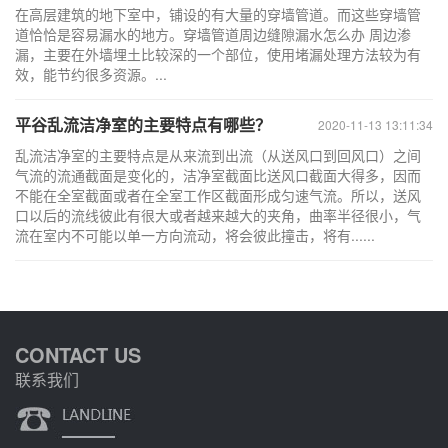
在高层建筑的地下室中，铺设的有大量的穿墙管道。而这些穿墙管
道恰恰是容易漏水的地方。穿墙管道周边缝隙漏水怎么办 周边渗
漏，主要在外墙埋土比较深的一个部位，使用堵漏处理方法较为有
效，能节约很多资源。...
平谷乱流洁净室的主要特点有哪些？
2020-11-13 13:11:34
乱流洁净室的主要特点是从来流到出流（从送风口到回风口）之间
气流的流通截面是变化的，洁净室截面比送风口截面大得多，因而
不能在全室截面或者在全室工作区截面形成匀速气流。所以，送风
口以后的流线彼此有很大或者越来越大的夹角，曲率半径很小，气
流在室内不可能以单一方向流动，将会彼此撞击，将有......
CONTACT US
联系我们