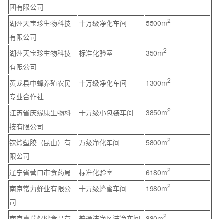
团有限公司
2
湖州天宝珍生物科技
十万级净化车间
5500m
有限公司
2
湖州天宝珍生物科技
标准化验室
350m
有限公司
2
黄龙县中蜂养殖农民
十万级净化车间
1300m
专业合作社
2
江苏省庆缘康生物科
十万级小包装车间
3850m
技有限公司
2
铼炩塑胶（昆山）有
万级净化车间
5800m
限公司
2
辽宁省营口市食药局
标准化验室
6180m
2
南京常力蜂业有限公
十万级蜂蜜车间
1980m
司
2
南京嘉瑞保健食品有
普通洁净区洁净车间
880m