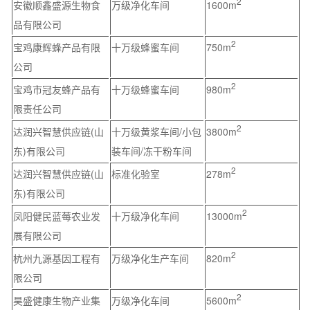
2
安徽顺鑫盛源生物食
万级净化车间
1600m
品有限公司
2
宝鸡康辉蜂产品有限
十万级蜂蜜车间
750m
公司
2
宝鸡市冠友蜂产品有
十万级蜂蜜车间
980m
限责任公司
2
达润兴智慧供应链(山
十万级黄浆车间/小包
3800m
东)有限公司
装车间/冻干粉车间
2
达润兴智慧供应链(山
标准化验室
278m
东)有限公司
2
凤阳健民蓝莓农业发
十万级净化车间
13000m
展有限公司
2
杭州九源基因工程有
万级净化生产车间
820m
限公司
2
昊盛健康生物产业集
万级净化车间
5600m